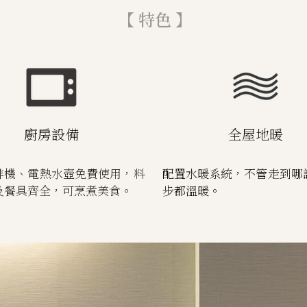
 【 特色 】
廚房設備
全屋地暖
啡機、電熱水壺免費使用，
料
配置水暖系統，不管走到哪
及餐具齊全，可烹煮美食。
步都溫暖。