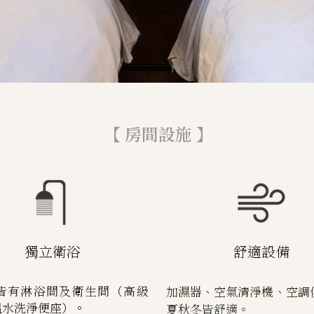
 【 房間設施 】
獨立衛浴
舒適設備
皆有淋浴間及衛生間（高級
加濕器、空氣清淨機、空調
溫水洗淨便座）。
夏秋冬皆舒適。